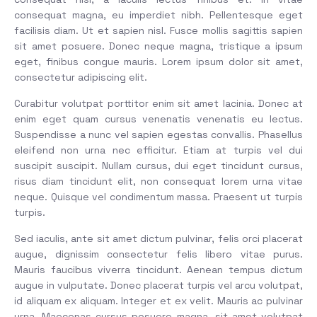
consequat magna, eu imperdiet nibh. Pellentesque eget
facilisis diam. Ut et sapien nisl. Fusce mollis sagittis sapien
sit amet posuere. Donec neque magna, tristique a ipsum
eget, finibus congue mauris. Lorem ipsum dolor sit amet,
consectetur adipiscing elit.
Curabitur volutpat porttitor enim sit amet lacinia. Donec at
enim eget quam cursus venenatis venenatis eu lectus.
Suspendisse a nunc vel sapien egestas convallis. Phasellus
eleifend non urna nec efficitur. Etiam at turpis vel dui
suscipit suscipit. Nullam cursus, dui eget tincidunt cursus,
risus diam tincidunt elit, non consequat lorem urna vitae
neque. Quisque vel condimentum massa. Praesent ut turpis
turpis.
Sed iaculis, ante sit amet dictum pulvinar, felis orci placerat
augue, dignissim consectetur felis libero vitae purus.
Mauris faucibus viverra tincidunt. Aenean tempus dictum
augue in vulputate. Donec placerat turpis vel arcu volutpat,
id aliquam ex aliquam. Integer et ex velit. Mauris ac pulvinar
urna. Maecenas cursus posuere magna, sit amet volutpat