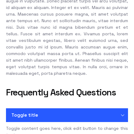
augue in vulputate. Donec placerat turpis vel arcu volutpat,
id aliquam ex aliquam. Integer et ex velit. Mauris ac pulvinar
urna. Maecenas cursus posuere magna, sit amet volutpat
ante tempus et. Nunc et sollicitudin mauris, vitae interdum
nisi. Duis vitae nunc id magna bibendum pretium et et
tellus. Fusce sit amet interdum ex. Vivamus porta, lorem
vitae vestibulum egestas, libero velit euismod urna, sed
convallis justo mi id ipsum. Mauris accumsan augue enim,
commodo volutpat massa porta ut. Phasellus suscipit elit
sit amet nibh ullamcorper finibus. Aenean finibus nisi neque,
eget volutpat turpis tempus vitae. In nulla orci, ornare in
malesuada eget, porta pharetra neque.
Frequently Asked Questions
Toggle title
Toggle content goes here, click edit button to change this