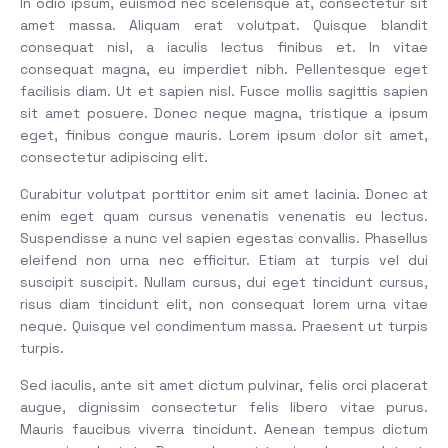
In odio ipsum, euismod nec scelerisque at, consectetur sit
amet massa. Aliquam erat volutpat. Quisque blandit
consequat nisl, a iaculis lectus finibus et. In vitae
consequat magna, eu imperdiet nibh. Pellentesque eget
facilisis diam. Ut et sapien nisl. Fusce mollis sagittis sapien
sit amet posuere. Donec neque magna, tristique a ipsum
eget, finibus congue mauris. Lorem ipsum dolor sit amet,
consectetur adipiscing elit.
Curabitur volutpat porttitor enim sit amet lacinia. Donec at
enim eget quam cursus venenatis venenatis eu lectus.
Suspendisse a nunc vel sapien egestas convallis. Phasellus
eleifend non urna nec efficitur. Etiam at turpis vel dui
suscipit suscipit. Nullam cursus, dui eget tincidunt cursus,
risus diam tincidunt elit, non consequat lorem urna vitae
neque. Quisque vel condimentum massa. Praesent ut turpis
turpis.
Sed iaculis, ante sit amet dictum pulvinar, felis orci placerat
augue, dignissim consectetur felis libero vitae purus.
Mauris faucibus viverra tincidunt. Aenean tempus dictum