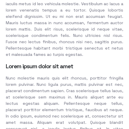
iaculis metus id leo vehicula molestie. Vestibulum ac lacus a
lorem venenatis tempus a eu tortor. Quisque lobortis
eleifend dignissim. Ut eu mi non erat accumsan feugiat.
Mauris luctus massa in nunc accumsan, fermentum auctor
lorem mattis. Duis elit risus, scelerisque id neque vitae,
scelerisque condimentum felis. Nunc ultricies nisl risus.
Fusce nec lectus finibus, rhoncus nisi nec, sagittis purus.
Pellentesque habitant morbi tristique senectus et netus
et malesuada fames ac turpis egestas.
Lorem ipsum dolor sit amet
Nunc molestie mauris quis elit rhoncus, porttitor fringilla
lorem pulvinar. Nunc ligula purus, mattis pulvinar est nec,
placerat condimentum sapien. Cras scelerisque tellus lacus,
at scelerisque sem maximus in. Mauris aliquet ante eu
lectus egestas aliquam. Pellentesque neque tellus,
placerat porttitor elementum tristique, faucibus at neque.
In odio ipsum, euismod nec scelerisque at, consectetur sit
amet massa. Aliquam erat volutpat. Quisque blandit
consequat nisl, a iaculis lectus finibus et. In vitae